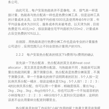
务公司。
由此可见，每户安装热能表并不是像电、水、煤气表一样直
接计量。热能表与热分配表一样也是热费分摊工具，但是这种工具
的计量成本太高。以市场平均价格1000元及使用寿命5年计算，年
平均设备成本为200元，服务成本尚未被考虑。以天津为例，目前
热费是15.40元/m2，假设新建住宅平均面积为120m2，计量成本
占应交热费的10%以上。
在德国，用热能表进行热费分摊工作也是由专业的计量服务
公司进行，应用范围只占不到全部热计量用户的10%。
2.2.2 每户安装热分配表的情况下b费用与c费用的确认
首先谈一下热分配表，热分配表的英文名称heat cost
allocator，英文原意是热费分配器。与热能表不同，热能表可以测
量出热能消耗量，属于测量仪表。热分配表是热费分摊装置，不属
于测量仪表。举一个形象化的例子说明两者的区别，5个人按一定
比例关系分配一桶水，假设这桶水是12kg，5个人按1：2：2：3：
4的比例关系分配。你可以用一个量杯，精确度很高，量出1kg，
2kg，2kg，3kg，4kg分给5个人。你也可以用一个不知道容积的
小杯按每次1：2：2：3：4杯分给5个人直到分完这桶水，这样的
误差不会比用量杯分配差到哪里去。
热分配表是如何工作起到“小杯”作用的呢？热量主要是依靠暖