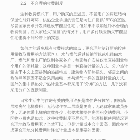
2.2 不合理的收费制度
这种收费模式下，用户购买的是温度。不管用户的房屋结构
保温性能好与坏，供热企业承担的责任是向住户提供16℃的室温。
尽管国家要求开发商建设节能型住宅，但如果不取消这种不合理的
收费制度，在大家还买“温度”的情况下，用户多付钱去购买节能型
住宅也得不到经济上的实惠。
如何才能避免现有收费模式的缺点，更合理的制订新的按使
用量收取费用的方法呢?电、水与煤气通过传输管线或电缆由水
厂、煤气和发电厂输送到各家各户，每家每户安装仪表直接测量每
个用户的消耗量，这种测量本身是一种直接计量的方式。分户热计
量由于本文上面讲到的热能特点，建筑物内部热损失、邻居之间的
热传导等原因不适合采用如电、水与煤气一样的直接计量的方式。
国外的集中供热分户热计量基本都采用了“分摊”的方法，几乎没有
采用分户的直接测量。
日常生活中与住房有关的费用许多是由住户分摊的，例如高
层楼房的电梯费用，无论你住在二层或是更高，无论你家庭成员多
少，无论你乘电梯的次数多少，都要求根据住房面积交纳费用。小
区物业费也是如此，这种收费制度不尽合理。能否根据使用情况更
合理地收取费用呢？当然可以，但是计量成本会非常高，因此在考
虑更合理地分摊费用时降低计量成本是重要的因素。