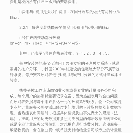
费用是楼内所有住户应承担的变动费用。
b费用与c费用是关联性费用，在国外通常的做法有两种办法
确认。
2.2.1 每户安装热能表的情况下b费用与c费用的确认
n号住户的变动部分热费
bn+cn=rn×（b+c）/(r1+r2+r3+r4+r5）
其中：rn表示n号住户热表读数，n=1，2，3，4，5。
每户安装热能表仅仅适用于共用立管的分户独立系统（就是
常讲的按户分环），我国2000年前建设的住宅绝大部分不属于这
种系统。每户安装热能表进行b费用与c费用分摊的方式计量成本比
较高。
热费分摊工作应该由物业公司或是专业的计量服务公司完
成，每个用户的热消耗量要记录在案，因为热能表可能会出问题，
而热能表数据与每个用户多达千元的热费紧密联系。物业公司或是
专业的计量服务公司要派出经过专门培训的人读取数据及其数据管
理。当热能表出问题时，根据具体情况及由事先做出的规定（法
规），按此用户的历史数据并参照同类房型的邻居数据由物业公司
或是专业计量服务公司估算，对此用户进行热费分摊。这项服务一
般是收费的，含在物业费中或单独支付给物业公司或专业的计量服