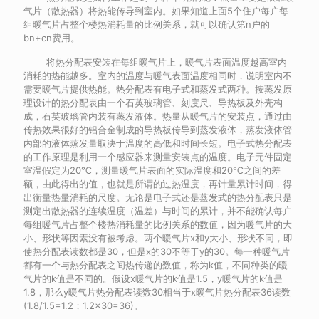
气片（散热器）将热能传导到室内。如果知道上面5个住户每户每
组暖气片占整个楼热消耗量的比例关系，就可以确认第n户的
bn+cn费用。
将热分配表安装在每组暖气片上，暖气片表面温度越高室内
消耗的热能越多。室内的温度与暖气表面温度相同时，说明室内不
需要暖气片提供热能。热分配表有电子式和蒸发式两种。按蒸发原
理设计的热分配表由一个石英玻璃管、刻度尺、导热板及外壳构
成，石英玻璃管内装有蒸发液体。热量从暖气片的安装点，通过由
传热效果很好的铝合金制成的导热板传导到蒸发液体，蒸发液体管
内部的液体蒸发量取决于温度的高低和时间长短。电子式热分配表
的工作原理是利用一个感应器来测量安装点的温度。电子元件固定
室温假定为20℃，测量暖气片表面的实际温度和20℃之间的差
额，由此得出的值，也就是所谓的过热温度，再计量累计时间，得
出衡量热量消耗的尺度。无论是电子式还是蒸发式的热分配表只是
测定出散热器的连续温度（温差）与时间的累计，并不能确认每户
每组暖气片占整个楼热消耗量的比例关系的数值，因为暖气片的大
小、形状等因素没有被考虑。两个暖气片x和y大小、形状不同，即
使热分配表读数都是30，但是x的30不等于y的30。每一种暖气片
都有一个与热分配表之间热传递的数值，称为k值，不同种类的暖
气片的k值是不同的。假设x暖气片的k值是1.5，y暖气片的k值是
1.8，那么y暖气片热分配表读数30相当于x暖气片热分配表36读数
(1.8/1.5=1.2；1.2×30=36)。