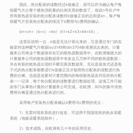
因此，热分配表的读数经过k值修正，就可以作为确认每户每
组暖气片占整个楼热消耗量的比例关系的数值了。假设n号住户中
所有散热器安装的热分配表读数经k值修正后的总和是kn，每户每
组暖气片安装热分配表的情况下b费用与c费用的确认：
bn+cn=（b+c）×kn/（k1+k2+k3+k4+k5）。
这里应说明一点，k值是无法计算出来的，它是通过专门的实
验室对这种暖气片根据iso3149和din3704标准测试出来的。计量
服务公司将这个数据保存在它的散热器数据库中。在欧洲规模大的
计量服务公司的散热器数据库中有多达几万种不同的散热器数据；
并在有新的散热器出现时不断完善其数据库。无论是蒸发式还是电
子式的热分配表都要进行k值修正后才能用热分配表的读数进行热
费的分摊。也就是说要对计量范围内的每组散热器及对应的热分配
表一一记录，每个热分配表的读数要进行数据处理。这项工作只能
由专门从事热计量的计量服务公司完成。在欧洲，90%的集中供热
费用分摊是通过热分配表进行的。
采用每户安装热分配表确认b费用与c费用的优点：
1）无需对现有系统进行改造，可适用于我国现有的热水采暖
系统（地板采暖系统除外）。
2）技术成熟，在欧洲有几十年的应用历史。