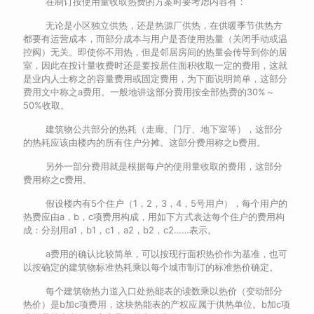
在制订按使用量收取热费的方案时要考虑内容有：
无论是小区独立供热，还是热源厂供热，在供暖季节供热方
都要有运营成本，而部分成本与用户是否使用热量（关闭手动或温
控阀）无关。即使你不用热，但是邻居房间的热量会传导到你的居
室，因此在按计量收费时还是要按居住面积收取一定的费用，这就
是业内人士称之的容量费用或固定费用，为下面说明简单，这部分
费用文中称之a费用。一般地讲这部分费用按全部热费的30%～
50%收取。
建筑物公共部分的热耗（走廊、门厅、地下室等），这部分
的热耗应该由楼内的所有住户分摊。这部分费用称之b费用。
另外一部分费用就是根据每户的使用量收取的费用，这部分
费用称之c费用。
假设楼内有5个住户（1，2，3，4，5号用户），每个用户的
热费应由a，b，c项费用构成，用如下方式表达每个住户的费用构
成：分别用a1，b1，c1，a2，b2，c2……表示。
a费用的确认比较简单，可以按现行面积热价作为基准，也可
以按确定的建筑物标准热耗乘以每个城市制订的标准热价确定。
每个建筑物热力道入口处热能表的读数乘以热价（变动部分
热价）是b加c项费用，这块热能表的产权应属于供热单位。b加c项