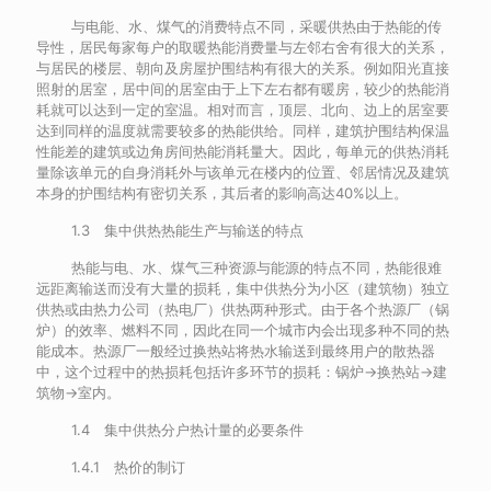
与电能、水、煤气的消费特点不同，采暖供热由于热能的传
导性，居民每家每户的取暖热能消费量与左邻右舍有很大的关系，
与居民的楼层、朝向及房屋护围结构有很大的关系。例如阳光直接
照射的居室，居中间的居室由于上下左右都有暖房，较少的热能消
耗就可以达到一定的室温。相对而言，顶层、北向、边上的居室要
达到同样的温度就需要较多的热能供给。同样，建筑护围结构保温
性能差的建筑或边角房间热能消耗量大。因此，每单元的供热消耗
量除该单元的自身消耗外与该单元在楼内的位置、邻居情况及建筑
本身的护围结构有密切关系，其后者的影响高达40%以上。
1.3 集中供热热能生产与输送的特点
热能与电、水、煤气三种资源与能源的特点不同，热能很难
远距离输送而没有大量的损耗，集中供热分为小区（建筑物）独立
供热或由热力公司（热电厂）供热两种形式。由于各个热源厂（锅
炉）的效率、燃料不同，因此在同一个城市内会出现多种不同的热
能成本。热源厂一般经过换热站将热水输送到最终用户的散热器
中，这个过程中的热损耗包括许多环节的损耗：锅炉→换热站→建
筑物→室内。
1.4 集中供热分户热计量的必要条件
1.4.1 热价的制订