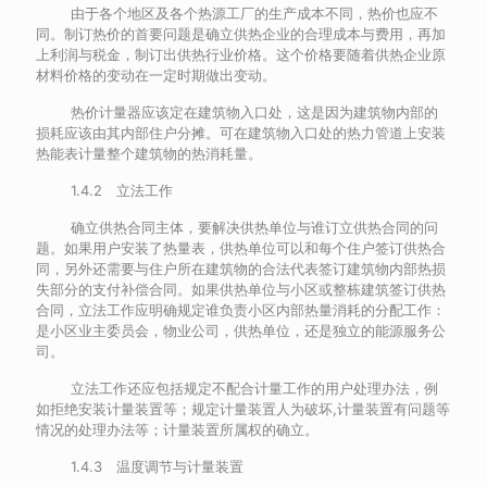
由于各个地区及各个热源工厂的生产成本不同，热价也应不
同。制订热价的首要问题是确立供热企业的合理成本与费用，再加
上利润与税金，制订出供热行业价格。这个价格要随着供热企业原
材料价格的变动在一定时期做出变动。
热价计量器应该定在建筑物入口处，这是因为建筑物内部的
损耗应该由其内部住户分摊。可在建筑物入口处的热力管道上安装
热能表计量整个建筑物的热消耗量。
1.4.2 立法工作
确立供热合同主体，要解决供热单位与谁订立供热合同的问
题。如果用户安装了热量表，供热单位可以和每个住户签订供热合
同，另外还需要与住户所在建筑物的合法代表签订建筑物内部热损
失部分的支付补偿合同。如果供热单位与小区或整栋建筑签订供热
合同，立法工作应明确规定谁负责小区内部热量消耗的分配工作：
是小区业主委员会，物业公司，供热单位，还是独立的能源服务公
司。
立法工作还应包括规定不配合计量工作的用户处理办法，例
如拒绝安装计量装置等；规定计量装置人为破坏,计量装置有问题等
情况的处理办法等；计量装置所属权的确立。
1.4.3 温度调节与计量装置