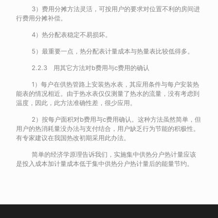
3）费用分摊方法灵活，可按用户的要求对位置不利的房间进
行费用分摊补偿。
4）热分配表稳定不易损坏。
5）最重要一点，热分配表计量成本与热量表比较低得多。
2.2.3 用其它方法对b费用与c费用的确认
1）每户在供热管路上安装热水表，其应用条件与每户安装热
能表的情况相近。由于热水表仅仅测量了热水的流量，没有考虑到
温度，因此，此方法准确性差，很少应用。
2）按每户面积对b费用与c费用确认。这种方法虽然简单，但
用户的热消耗量没办法与支付结合，用户缺乏行为节能的积极性。
有专家建议在我国热改初期采用此办法。
简单的经济学原理告诉我们，实施集中供热分户热计量应该
是投入成本加计量成本低于集中供热分户热计量后的能量节约。