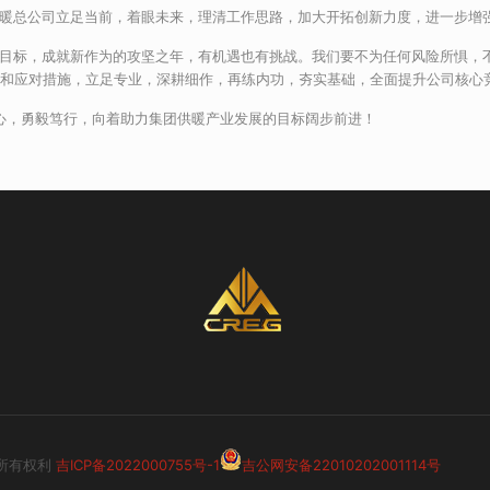
，供暖总公司立足当前，着眼未来，理清工作思路，加大开拓创新力度，进一步增
定新目标，成就新作为的攻坚之年，有机遇也有挑战。我们要不为任何风险所惧，
和应对措施，立足专业，深耕细作，再练内功，夯实基础，全面提升公司核心
心，勇毅笃行，向着助力集团供暖产业发展的目标阔步前进！
留所有权利
吉ICP备2022000755号-1
吉公网安备22010202001114号