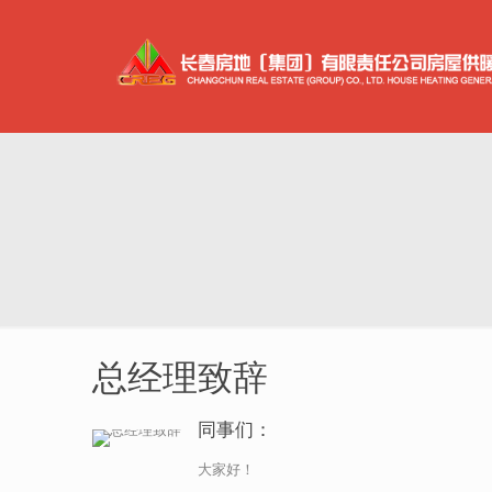
总经理致辞
同事们：
大家好！