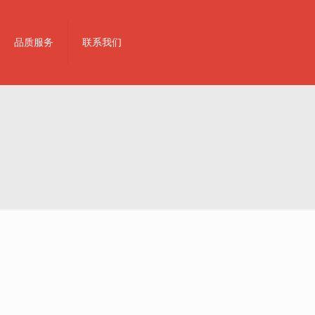
品质服务
联系我们