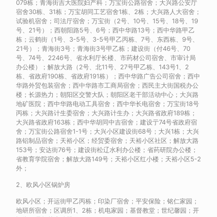
079栋；青海街吉大医院妇产科；万宝街公路宿舍；大兴路公安厅
宿舍30栋、31栋；万宝胡同工艺宿舍1栋、2栋；大兴路人大宿舍；
试验机宿舍；司法厅宿舍；万宝街（2号、10号、15号、18号、19
号、21号）；西朝阳路5号、6号；西中华路13号；西中华路甲乙
栋；云鹤街（1号、3-5号、3-5号甲乙丙栋、7号、东西栋、9号、
21号）；青海街3号；青海街3号甲乙栋；建设街（付46号、70
号、74号、2246号、省水利厅长楼、市药材公司宿舍、市审计局
办公楼）；解放大路（2号、北11号、27号甲乙栋、143号1、2
栋、省政府190栋、省政府191栋）；西中华路广告公司宿舍；西中
华路外贸包装宿舍；西中华路市工商局宿舍；西民主大街国税办公
楼；长源热力；朝阳区交警大队；朝阳区老干部活动中心；大兴路
地矿医院；西中华路电动工具宿舍；西中华长电宿舍；万宝街18号
丙栋；大兴路计生委宿舍；大兴路计生办；大兴路省政府189栋；
大兴路省政府163栋；西中华胡同中吉宿舍；建设亍74号省政府宿
舍；万宝街公路宿舍1-1号；大兴小区建设街68号；大兴1栋；大兴
路铝制品宿舍；天裕小区；经贸委宿舍；天裕小区社区；解放大路
153号；安达街76号；建设街松辽水利办公楼；省药研院办公楼；
省教育学院宿舍；解放大路149号；天裕小区红小楼；天裕小区5-2
外；
2、欧风小区锅炉房
欧风小区；开运街甲乙丙栋；印染厂宿舍；平安保险；铭仁家园；
地研所宿舍；区调所1、2栋；机电家园；基督教堂；世纪馨园；开